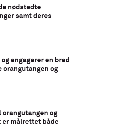
edde nødstedte
anger samt deres
r og engagerer en bred
are orangutangen og
il orangutangen og
 er målrettet både