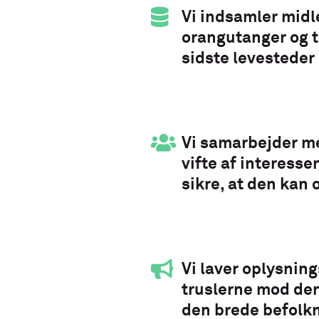
Vi indsamler midle
orangutanger og t
sidste levesteder
Vi samarbejder me
vifte af interesse
sikre, at den kan 
Vi laver oplysnin
truslerne mod den
den brede befolkni