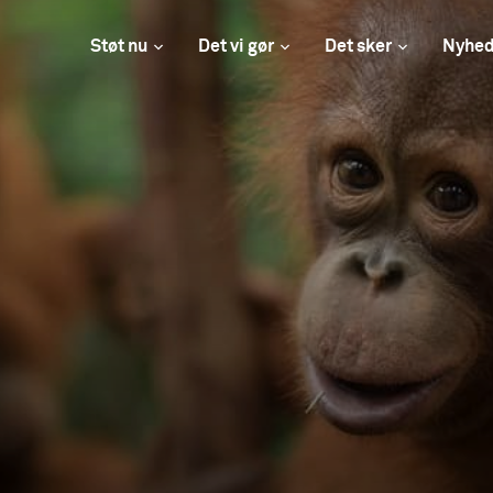
Støt nu
Det vi gør
Det sker
Nyhed