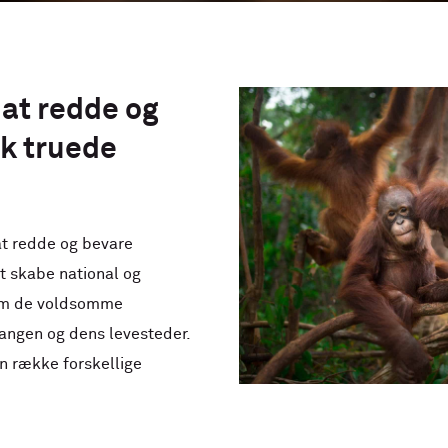
 at redde og
sk truede
t redde og bevare
 skabe national og
om de voldsomme
angen og dens levesteder.
n række forskellige