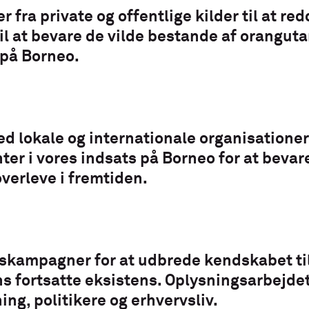
r fra private og offentlige kilder til at r
il at bevare de vilde bestande af orangut
 på Borneo.
d lokale og internationale organisatione
nter i vores indsats på Borneo for at bev
overleve i fremtiden.
gskampagner for at udbrede kendskabet t
s fortsatte eksistens. Oplysningsarbejdet
ng, politikere og erhvervsliv.