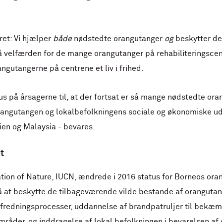
ret: Vi hjælper
både
nødstedte orangutanger
og
beskytter de
på velfærden for de mange orangutanger på rehabiliteringscen
rangutangerne på centrene et liv i frihed.
 på årsagerne til, at der fortsat er så mange nødstedte ora
angutangen og lokalbefolkningens sociale og økonomiske udv
ien og Malaysia - bevares.
t
tion of Nature, IUCN, ændrede i 2016 status for Borneos orangu
på at beskytte de tilbageværende vilde bestande af oranguta
l fredningsprocesser, uddannelse af brandpatruljer til bekæ
mråder, og inddragelse af lokal befolkningen i bevarelsen a