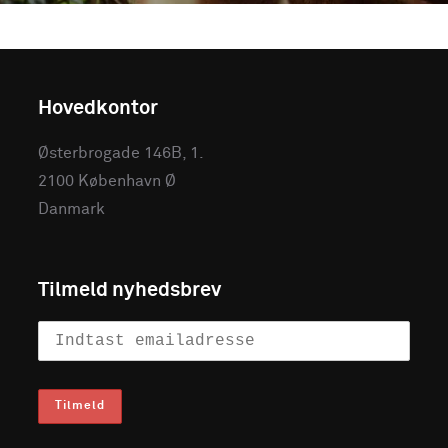
Hovedkontor
Østerbrogade 146B, 1.
2100 København Ø
Danmark
Tilmeld nyhedsbrev