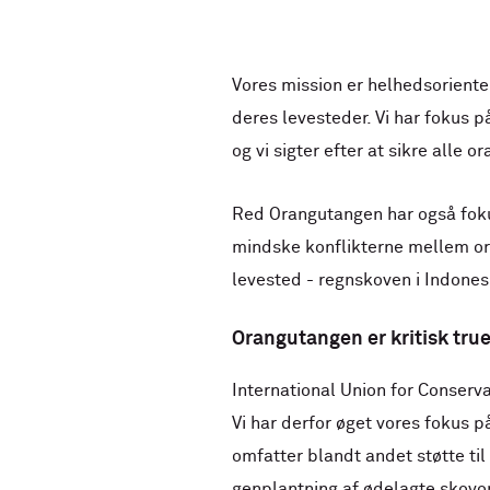
Vores mission er helhedsoriente
deres levesteder. Vi har fokus 
og vi sigter efter at sikre alle o
Red Orangutangen har også fokus
mindske konflikterne mellem or
levested - regnskoven i Indones
Orangutangen er kritisk true
International Union for Conserva
Vi har derfor øget vores fokus 
omfatter blandt andet støtte ti
genplantning af ødelagte skovo