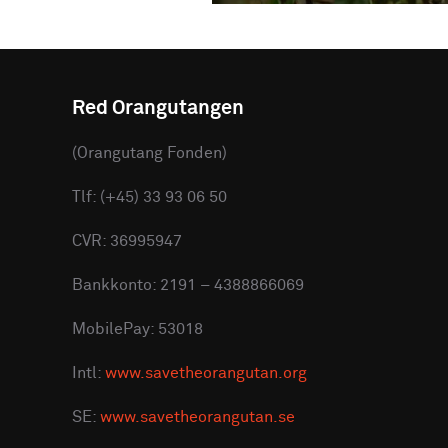
Red Orangutangen
(Orangutang Fonden)
Tlf: (+45) 33 93 06 50
CVR: 36995947
Bankkonto: 2191 – 4388866069
MobilePay: 53018
Intl:
www.savetheorangutan.org
SE:
www.savetheorangutan.se