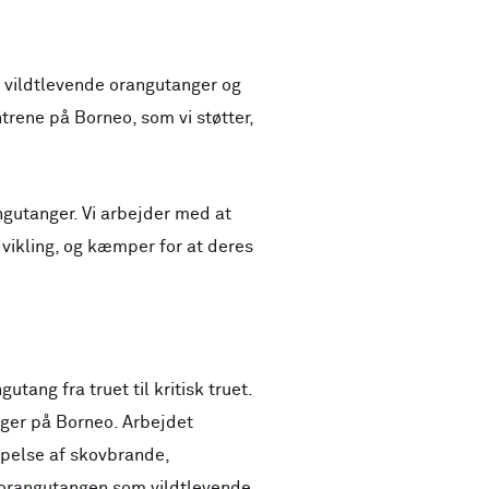
 vildtlevende orangutanger og
trene på Borneo, som vi støtter,
ngutanger. Vi arbejder med at
ikling, og kæmper for at deres
tang fra truet til kritisk truet.
nger på Borneo. Arbejdet
mpelse af skovbrande,
f orangutangen som vildtlevende