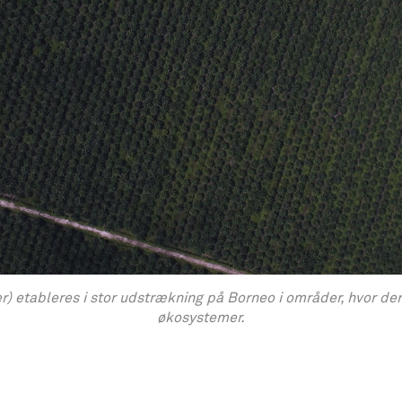
 etableres i stor udstrækning på Borneo i områder, hvor der 
økosystemer.