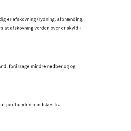
dig er afskovning (rydning, afbrænding,
s at afskovning verden over er skyld i
and, forårsage mindre nedbør og og
n af jordbunden mindskes fra