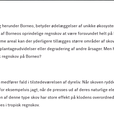
g herunder Borneo, betyder ødelæggelser af unikke økosystem
af Borneos oprindelige regnskov at være forsvundet helt på b
orme areal kan der yderligere tillægges større områder af skov
plantageudvidelser eller degradering af andre årsager. Men 
k regnskov på Borneo?
medfører fald i tilstedeværelsen af dyreliv. Når skoven rydde
 for eksempelvis jagt, når de presses ud af deres naturlige e
n af denne type skov har store effekt på klodens overordnede 
s i tropisk regnskov.