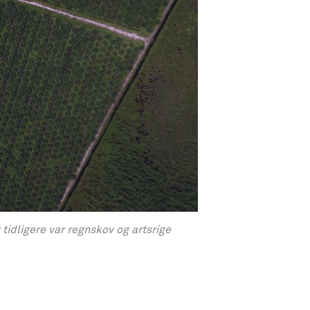
tidligere var regnskov og artsrige