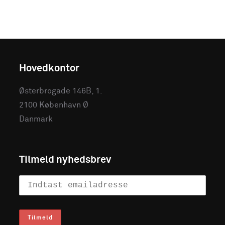
Hovedkontor
Østerbrogade 146B, 1.
2100 København Ø
Danmark
Tilmeld nyhedsbrev