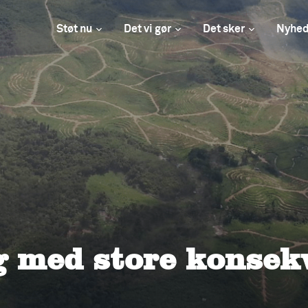
Støt nu
Det vi gør
Det sker
Nyhed
g med store konsek