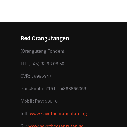
Red Orangutangen
(Orangutang Fonden)
Tlf: (+45) 33 93 06 50
CVR: 36995947
Bankkonto: 2191 – 4388866069
MobilePay: 53018
Intl:
www.savetheorangutan.org
SE:
www.savetheorangutan.se