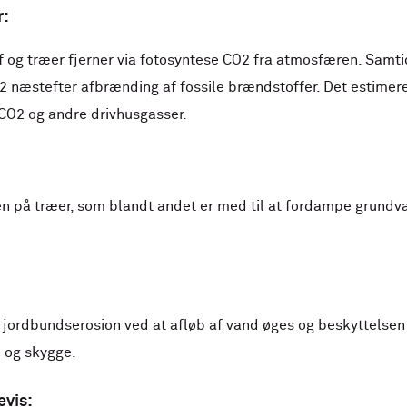
r:
f og træer fjerner via fotosyntese CO2 fra atmosfæren. Samti
2 næstefter afbrænding af fossile brændstoffer. Det estimere
 CO2 og andre drivhusgasser.
n på træer, som blandt andet er med til at fordampe grundv
 jordbundserosion ved at afløb af vand øges og beskyttelse
 og skygge.
evis: