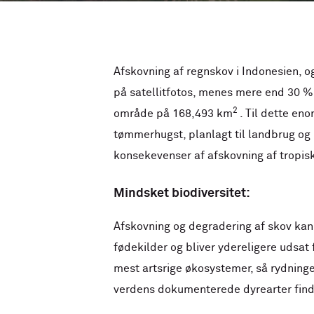
Afskovning af regnskov i Indonesien, o
på satellitfotos, menes mere end 30 % 
2
område på 168,493 km
. Til dette en
tømmerhugst, planlagt til landbrug og 
konsekevenser af afskovning af tropis
Mindsket biodiversitet:
Afskovning og degradering af skov kan 
fødekilder og bliver ydereligere udsat
mest artsrige økosystemer, så rydninge
verdens dokumenterede dyrearter finde