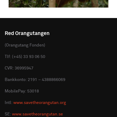
Red Orangutangen
(Orangutang Fonden)
Tlf: (+45) 33 93 06 50
CVR: 36995947
Bankkonto: 2191 – 4388866069
MobilePay: 53018
Intl:
www.savetheorangutan.org
SE:
www.savetheorangutan.se