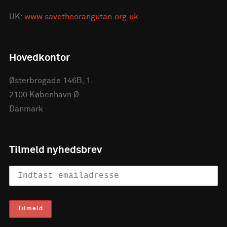
UK:
www.savetheorangutan.org.uk
Hovedkontor
Østerbrogade 146B, 1.
2100 København Ø
Danmark
Tilmeld nyhedsbrev