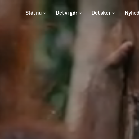
Støt nu
Det vi gør
Det sker
Nyhed