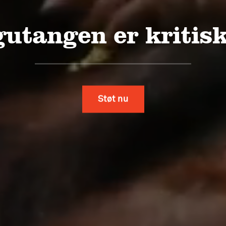
orsvinder med ala
Støt nu