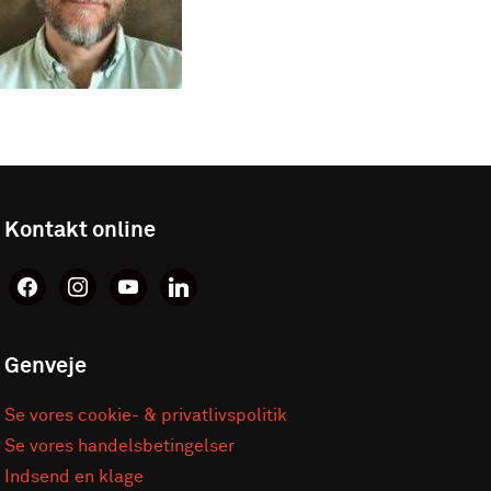
Kontakt online
facebook
instagram
youtube
linkedin
Genveje
Se vores cookie- & privatlivspolitik
Se vores handelsbetingelser
Indsend en klage