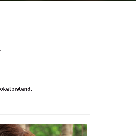
t
dvokatbistand.