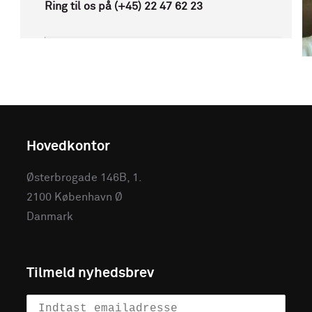
Ring til os på (+45) 22 47 62 23
Hovedkontor
Østerbrogade 146B, 1.
2100 København Ø
Danmark
Tilmeld nyhedsbrev