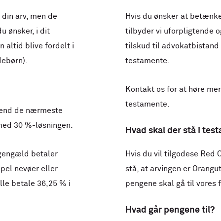
 din arv, men de
Hvis du ønsker at betænke
 ønsker, i dit
tilbyder vi uforpligtende o
 altid blive fordelt i
tilskud til advokatbistand
debørn).
testamente.
Kontakt os for at høre mer
testamente.
n end de nærmeste
 med 30 %-løsningen.
Hvad skal der stå i tes
 gengæld betaler
Hvis du vil tilgodese Red 
pel nevøer eller
stå, at arvingen er Orangu
lle betale 36,25 % i
pengene skal gå til vores
Hvad går pengene til?