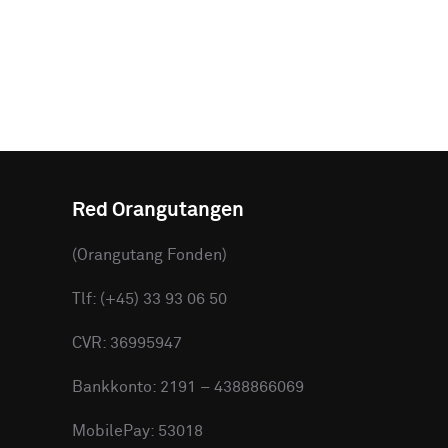
Red Orangutangen
(Orangutang Fonden)
Tlf: (+45) 33 93 06 50
CVR: 36995947
Bankkonto: 2191 – 4388866069
MobilePay: 53018