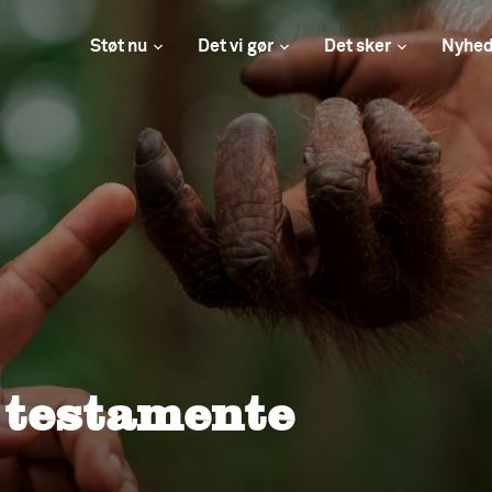
Støt nu
Det vi gør
Det sker
Nyhed
 testamente