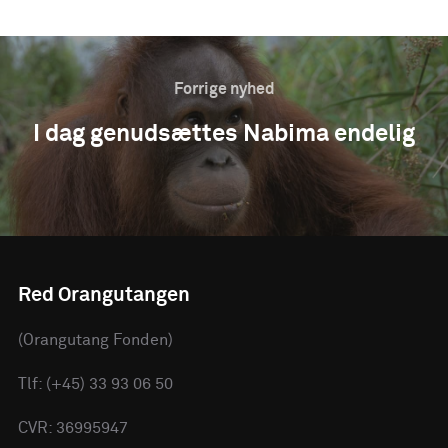
Forrige nyhed
I dag genudsættes Nabima endelig
Red Orangutangen
(Orangutang Fonden)
Tlf: (+45) 33 93 06 50
CVR: 36995947