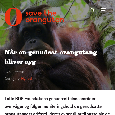
Toggl
Når en genudsat orangutang
bliver syg
02/05/2018
Category:
Nyhed
I alle BOS Foundations genudsættelsesområder
overvåger og følger moniteringshold de genudsatte
orangutangers adfærd, deres evner til at tilpasse sig de