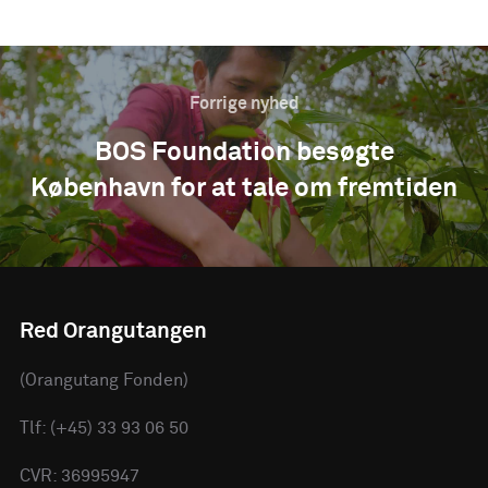
Forrige nyhed
BOS Foundation besøgte
København for at tale om fremtiden
Red Orangutangen
(Orangutang Fonden)
Tlf: (+45) 33 93 06 50
CVR: 36995947