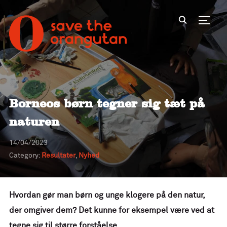
Toggl
Borneos børn tegner sig tæt på
naturen
14/04/2023
Category:
Resultater
,
Nyhed
Hvordan gør man børn og unge klogere på den natur,
der omgiver dem? Det kunne for eksempel være ved at
tegne sig til større forståelse.