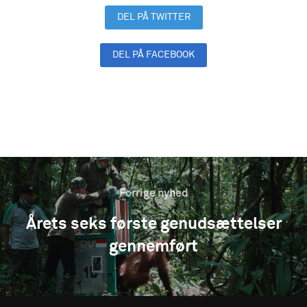
DEL PÅ TWITTER
DEL PÅ FACEBOOK
DEL PÅ LINKEDIN
Forrige nyhed
Årets seks første genudsættelser
gennemført