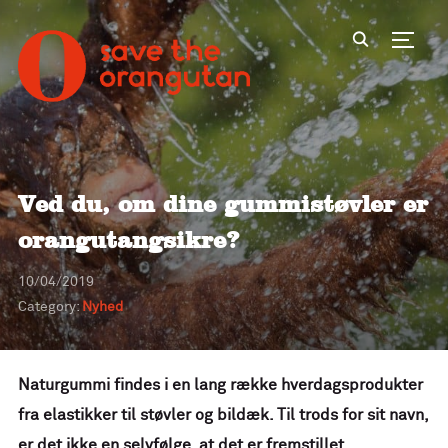
Toggl
Ved du, om dine gummistøvler er
orangutangsikre?
10/04/2019
Category:
Nyhed
Naturgummi findes i en lang række hverdagsprodukter
fra elastikker til støvler og bildæk. Til trods for sit navn,
er det ikke en selvfølge, at det er fremstillet