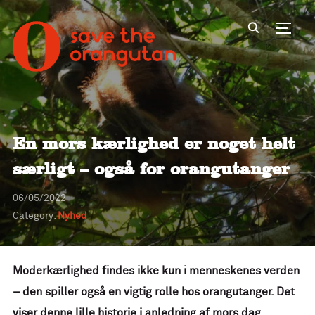
Toggl
En mors kærlighed er noget helt
særligt – også for orangutanger
06/05/2022
Category:
Nyhed
Moderkærlighed findes ikke kun i menneskenes verden
– den spiller også en vigtig rolle hos orangutanger. Det
viser denne lille historie i anledning af mors dag.