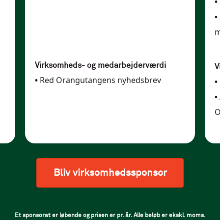
•
•
m
Virksomheds- og medarbejderværdi
V
•
Red Orangutangens nyhedsbrev
•
•
O
Bliv virksomhedssponsor
Et sponsorat er løbende og prisen er pr. år. Alle beløb er ekskl. moms.