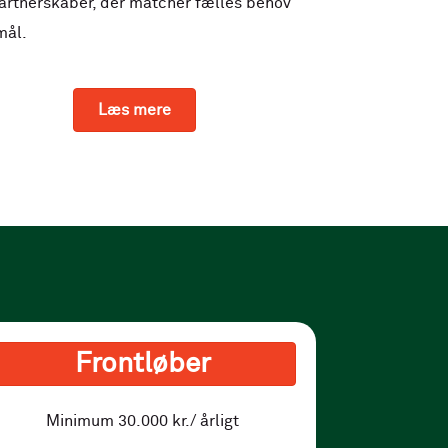
partnerskaber, der matcher fælles behov
mål.
Læs mere
Frontløber
Minimum 30.000 kr./ årligt