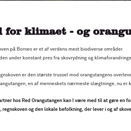
l for klimaet - og orang
ven på Borneo er et af verdens mest biodiverse områder.
den under konstant pres fra skovrydning og klimaforandringe
egnskoven er den største trussel mod orangutangens overleve
rangutangen, en af menneskets nærmeste slægtninge, nu er kr
tner hos Red Orangutangen kan I være med til at gøre en for
 regnskoven og den lokale befolkning,
der lever i og af skov