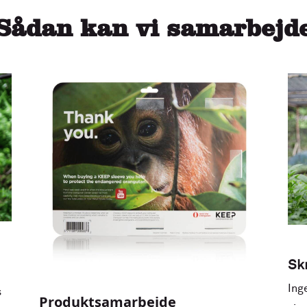
Sådan kan vi samarbejd
Sk
Ing
s
Produktsamarbejde