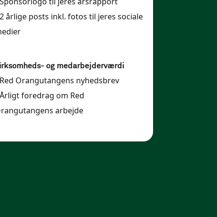
S
ponsorlogo til jeres årsrapport
2 årlige posts inkl. fotos til jeres sociale
edier
irksomheds- og medarbejderværdi
Red Orangutangens nyhedsbrev
Årligt foredrag om
Red
rangutangens
arbejde