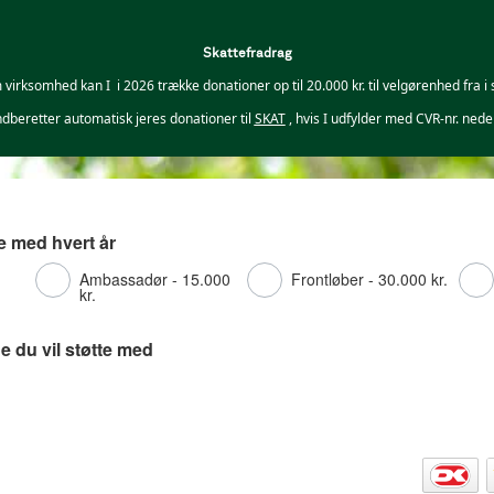
Skattefradrag
virksomhed kan I i 2026 trække donationer op til 20.000 kr. til velgørenhed fra i 
indberetter automatisk jeres donationer til
SKAT
, hvis I udfylder med CVR-nr. nede