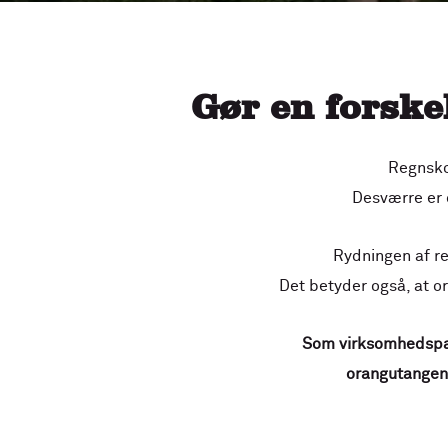
Gør en forske
Regnsko
Desværre er 
Rydningen af r
Det betyder også, at o
Som virksomhedspar
orangutangen,