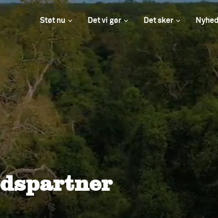
Støt nu
Det vi gør
Det sker
Nyhed
dspartner