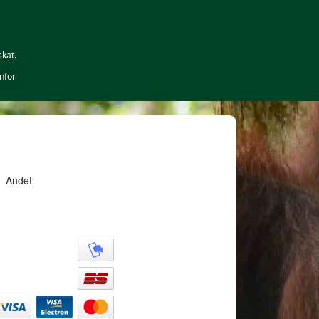
skat.
nfor