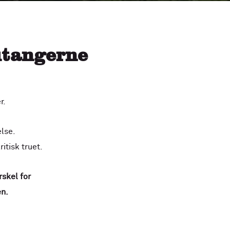
utangerne
r.
lse.
itisk truet.
skel for
en.