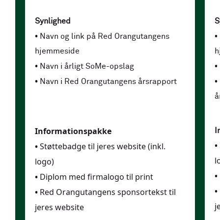
Synlighed
S
•
•
Navn og link på Red Orangutangens
hjemmeside
h
•
•
Navn i årligt SoMe-opslag
•
•
Navn i Red Orangutangens årsrapport
å
Informationspakke
I
•
•
Støttebadge til jeres website (inkl.
l
logo)
•
•
Diplom med firmalogo til print
•
•
Red Orangutangens sponsortekst til
j
jeres website