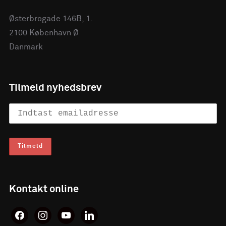
Østerbrogade 146B, 1.
2100 København Ø
Danmark
Tilmeld nyhedsbrev
Kontakt online
facebook
instagram
youtube
linkedin