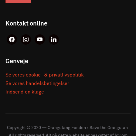
Kontakt online
facebook
instagram
youtube
linkedin
Genveje
Se vores cookie- & privatlivspolitik
Se vores handelsbetingelser
Indsend en klage
Copyright © 2020 — Orangutang Fonden / Save the Orangutan.
All rights reserved. Alt på dette website er beskyttet af lov om