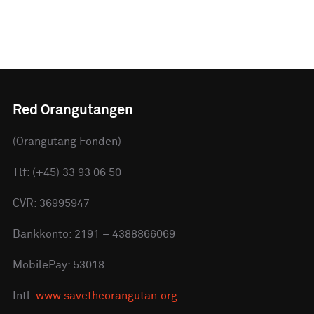
Red Orangutangen
(Orangutang Fonden)
Tlf: (+45) 33 93 06 50
CVR: 36995947
Bankkonto: 2191 – 4388866069
MobilePay: 53018
Intl:
www.savetheorangutan.org