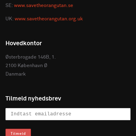
SE:
www.savetheorangutan.se
UK:
www.savetheorangutan.org.uk
Hovedkontor
Østerbrogade 146B, 1.
2100 København Ø
Danmark
Tilmeld nyhedsbrev