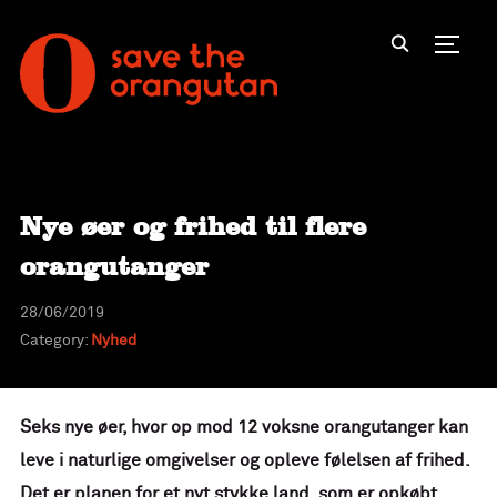
Toggl
Nye øer og frihed til flere
orangutanger
28/06/2019
Category:
Nyhed
Seks nye øer, hvor op mod 12 voksne orangutanger kan
leve i naturlige omgivelser og opleve følelsen af frihed.
Det er planen for et nyt stykke land, som er opkøbt