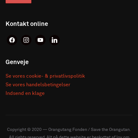
Kontakt online
facebook
instagram
youtube
linkedin
Genveje
Se vores cookie- & privatlivspolitik
Se vores handelsbetingelser
Indsend en klage
Copyright © 2020 — Orangutang Fonden / Save the Orangutan.
All rights reserved. Alt på dette website er beskyttet af lov om