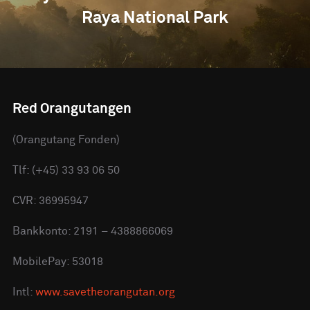
Raya National Park
Red Orangutangen
(Orangutang Fonden)
Tlf: (+45) 33 93 06 50
CVR: 36995947
Bankkonto: 2191 – 4388866069
MobilePay: 53018
Intl:
www.savetheorangutan.org