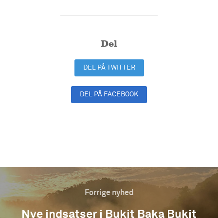
Del
DEL PÅ TWITTER
DEL PÅ FACEBOOK
DEL PÅ LINKEDIN
Forrige nyhed
Nye indsatser i Bukit Baka Bukit