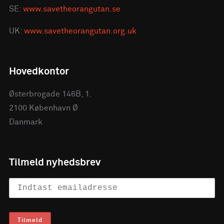
SE:
www.savetheorangutan.se
UK:
www.savetheorangutan.org.uk
Hovedkontor
Østerbrogade 146B, 1.
2100 København Ø
Danmark
Tilmeld nyhedsbrev