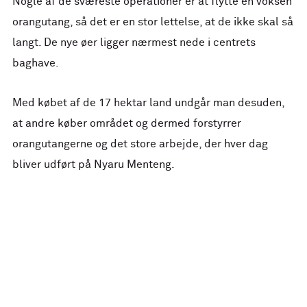
Nogle af de sværeste operationer er at flytte en voksen
orangutang, så det er en stor lettelse, at de ikke skal så
langt. De nye øer ligger nærmest nede i centrets
baghave.
Med købet af de 17 hektar land undgår man desuden,
at andre køber området og dermed forstyrrer
orangutangerne og det store arbejde, der hver dag
bliver udført på Nyaru Menteng.