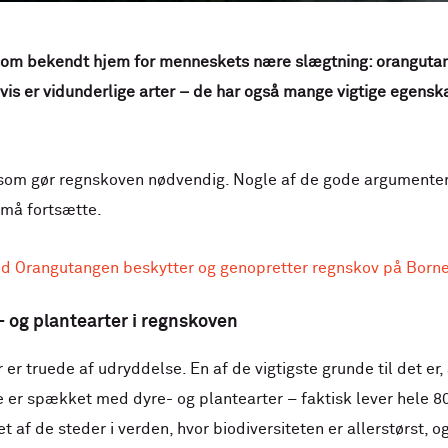
om bekendt hjem for menneskets nære slægtning: orangutan
vis er vidunderlige arter – de har også mange vigtige egenska
, som gør regnskoven nødvendig. Nogle af de gode argumenter 
 må fortsætte.
d Orangutangen beskytter og genopretter regnskov på Borne
e- og plantearter i regnskoven
 er truede af udryddelse. En af de vigtigste grunde til det er
er spækket med dyre- og plantearter – faktisk lever hele 8
t af de steder i verden, hvor biodiversiteten er allerstørst,