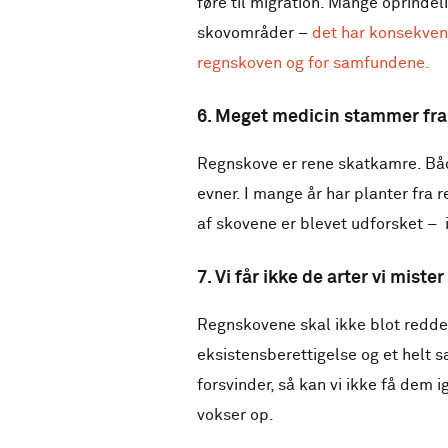
føre til migration. Mange oprindeli
skovområder –
det har konsekvens
regnskoven og for samfundene.
6. Meget medicin stammer fr
Regnskove er rene skatkamre. Både
evner. I mange år har planter fra 
af skovene er blevet udforsket – 
7. Vi får ikke de arter vi mister
Regnskovene skal ikke blot redde
eksistensberettigelse og et helt 
forsvinder, så kan vi ikke få dem 
vokser op.