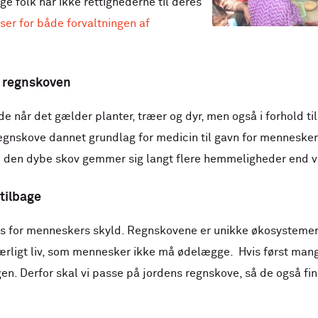
ge folk har ikke rettighederne til deres
er for både forvaltningen af
a regnskoven
 når det gælder planter, træer og dyr, men også i forhold ti
regnskove dannet grundlag for medicin til gavn for mennesker 
i den dybe skov gemmer sig langt flere hemmeligheder end vi
 tilbage
s for menneskers skyld. Regnskovene er unikke økosystemer, 
særligt liv, som mennesker ikke må ødelægge. Hvis først man
igen. Derfor skal vi passe på jordens regnskove, så de også f