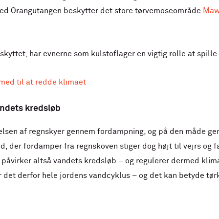
Red Orangutangen beskytter det store tørvemoseområde
Maw
yttet, har evnerne som kulstoflager en vigtig rolle at spille f
ed til at redde klimaet
andets kredsløb
nelsen af regnskyer gennem fordampning, og på den måde gen
d, der fordamper fra regnskoven stiger dog højt til vejrs og f
 påvirker altså vandets kredsløb – og regulerer dermed klim
r det derfor hele jordens vandcyklus – og det kan betyde tørk