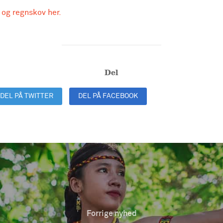
 og regnskov her.
Del
DEL PÅ TWITTER
DEL PÅ FACEBOOK
DEL PÅ LINKEDIN
Forrige nyhed