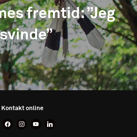
es fremtid: ”Jeg
orsvinde”
Kontakt online
facebook
instagram
youtube
linkedin