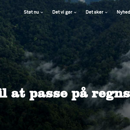
Støt nu
Det vi gør
Det sker
Nyhed
il at passe på regn