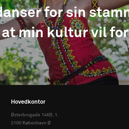
danser for sin stamm
 at min kultur vil f
Hovedkontor
Østerbrogade 146B, 1.
2100 København Ø