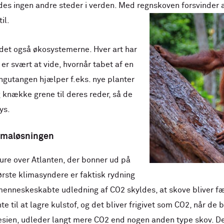
ndes ingen andre steder i verden. Med regnskoven forsvinder 
il.
r det også økosystemerne. Hver art har
er svært at vide, hvornår tabet af en
angutangen hjælper f.eks. nye planter
 knække grene til deres reder, så de
ys.
limaløsningen
ture over Atlanten, der bonner ud på
ørste klimasyndere er faktisk rydning
menneskeskabte udledning af CO2 skyldes, at skove bliver fæ
e til at lagre kulstof, og det bliver frigivet som CO2, når de
nesien, udleder langt mere CO2 end nogen anden type skov. D