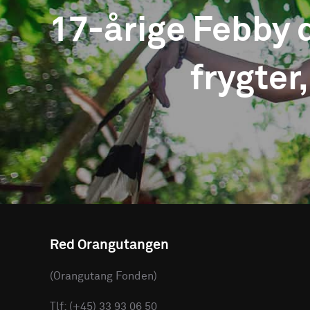
17-årige Febby 
frygter,
Red Orangutangen
(Orangutang Fonden)
Tlf: (+45) 33 93 06 50