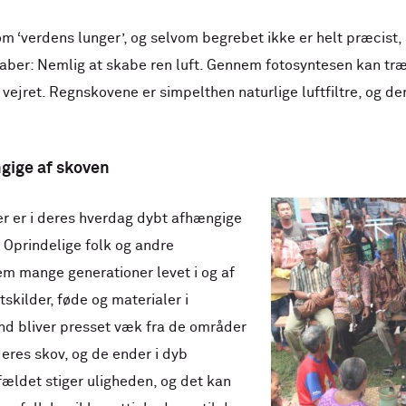
m ‘verdens lunger’, og selvom begrebet ikke er helt præcist, 
ber: Nemlig at skabe ren luft. Gennem fotosyntesen kan træ
e vejret. Regnskovene er simpelthen naturlige luftfiltre, og de
gige af skoven
er er i deres hverdag dybt afhængige
 Oprindelige folk og andre
m mange generationer levet i og af
skilder, føde og materialer i
d bliver presset væk fra de områder
deres skov, og de ender i dyb
fældet stiger uligheden, og det kan