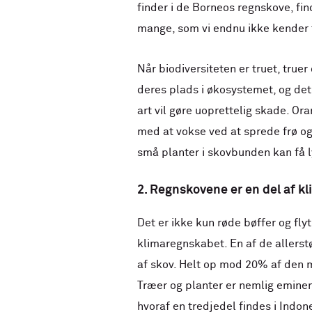
finder i de Borneos regnskove, fi
mange, som vi endnu ikke kender t
Når biodiversiteten er truet, true
deres plads i økosystemet, og det 
art vil gøre uoprettelig skade. Or
med at vokse ved at sprede frø og
små planter i skovbunden kan få l
2. Regnskovene er en del af k
Det er ikke kun røde bøffer og fly
klimaregnskabet. En af de allerst
af skov. Helt op mod 20% af den 
Træer og planter er nemlig eminent
hvoraf en tredjedel findes i Indo