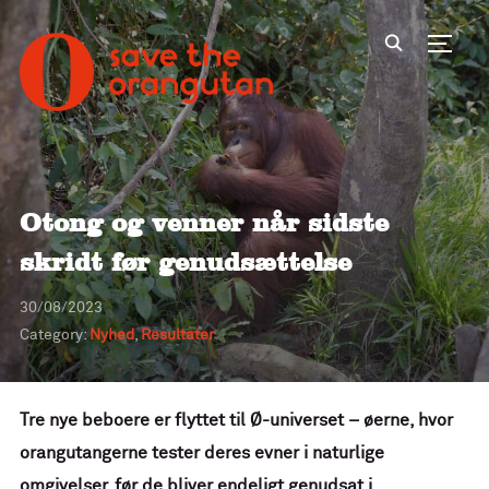
Toggl
Otong og venner når sidste
skridt før genudsættelse
30/08/2023
Category:
Nyhed
,
Resultater
Tre nye beboere er flyttet til Ø-universet – øerne, hvor
orangutangerne tester deres evner i naturlige
omgivelser, før de bliver endeligt genudsat i