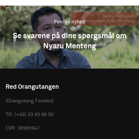
Forrige nyhed
Se svarene på dine spørgsmål om
Nyaru Menteng
Red Orangutangen
(Orangutang Fonden)
Tlf: (+45) 33 93 06 50
CVR: 36995947