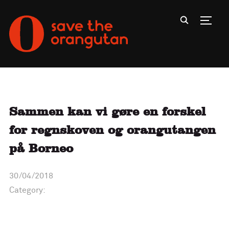
Toggl
Sammen kan vi gøre en forskel
for regnskoven og orangutangen
på Borneo
30/04/2018
Category: