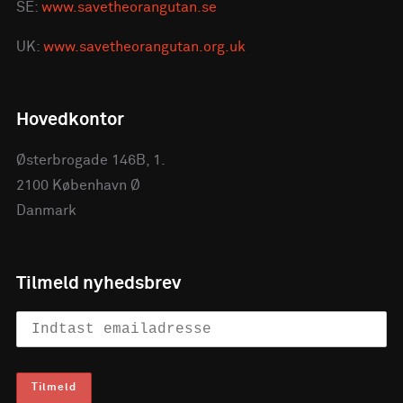
SE:
www.savetheorangutan.se
UK:
www.savetheorangutan.org.uk
Hovedkontor
Østerbrogade 146B, 1.
2100 København Ø
Danmark
Tilmeld nyhedsbrev