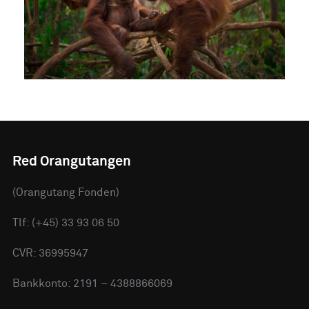
Red Orangutangen
(Orangutang Fonden)
Tlf: (+45) 33 93 06 50
CVR: 36995947
Bankkonto: 2191 – 4388866069