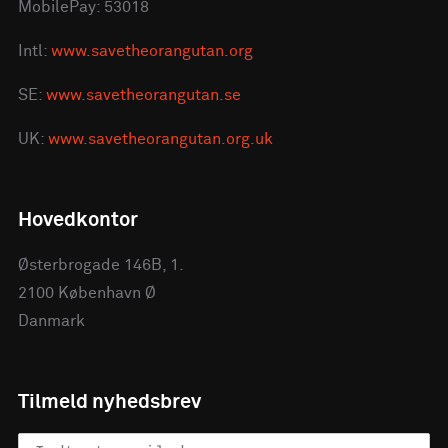
MobilePay: 53018
Intl:
www.savetheorangutan.org
SE:
www.savetheorangutan.se
UK:
www.savetheorangutan.org.uk
Hovedkontor
Østerbrogade 146B, 1.
2100 København Ø
Danmark
Tilmeld nyhedsbrev