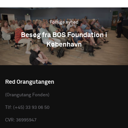
Forrige nyhed
Besøg fra BOS Foundation i
København
Red Orangutangen
(Orangutang Fonden)
Tlf: (+45) 33 93 06 50
CVR: 36995947