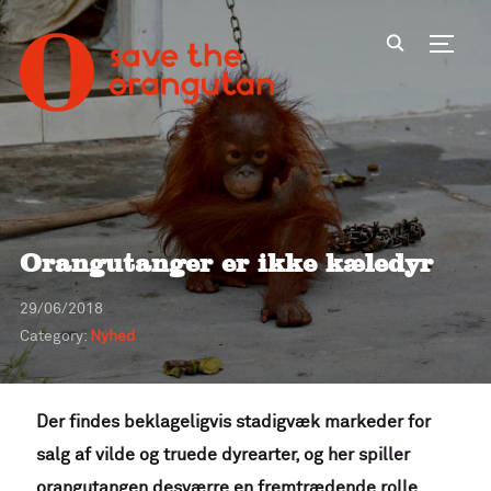
Toggl
Orangutanger er ikke kæledyr
29/06/2018
Category:
Nyhed
Der findes beklageligvis stadigvæk markeder for
salg af vilde og truede dyrearter, og her spiller
orangutangen desværre en fremtrædende rolle.