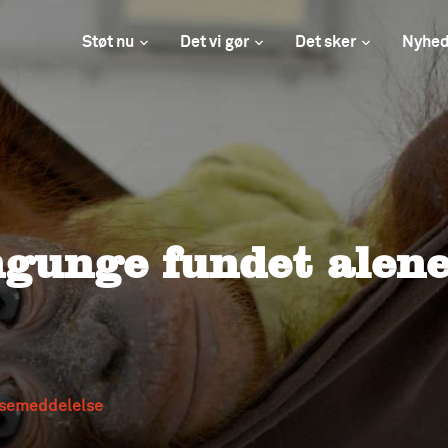
Støt nu
Det vi gør
Det sker
Nyhed
gunge fundet alene
semeddelelse