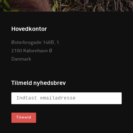
Hovedkontor
Østerbrogade 146B, 1.
2100 København Ø
Danmark
Tilmeld nyhedsbrev