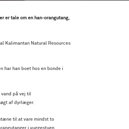
 Der er tale om en han-orangutang,
al Kalimantan Natural Resources
en har han boet hos en bonde i
vand på vej til
øgt af dyrlæger.
tæne til at vare mindst to
orangutanger i vuggestuen.