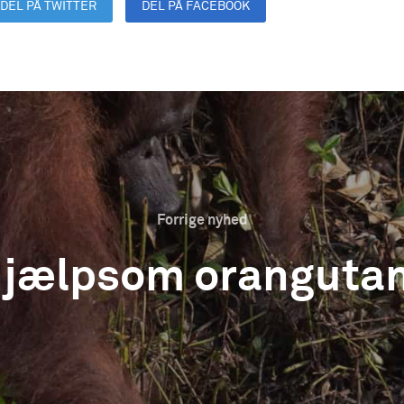
DEL PÅ TWITTER
DEL PÅ FACEBOOK
DEL PÅ LINKEDIN
Forrige nyhed
 hjælpsom orangutang