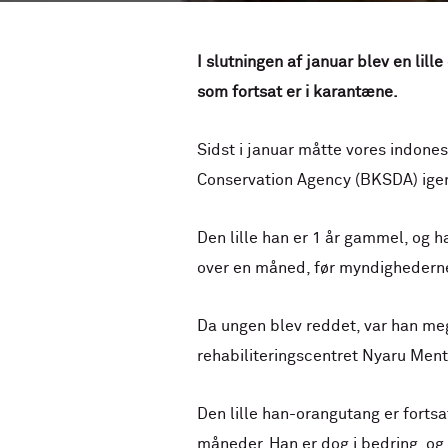
I slutningen af januar blev en lil
som fortsat er i karantæne.
Sidst i januar måtte vores indo
Conservation Agency (BKSDA) igen 
Den lille han er 1 år gammel, og h
over en måned, før myndighederne 
Da ungen blev reddet, var han mege
rehabiliteringscentret Nyaru Ment
Den lille han-orangutang er forts
måneder. Han er dog i bedring, og