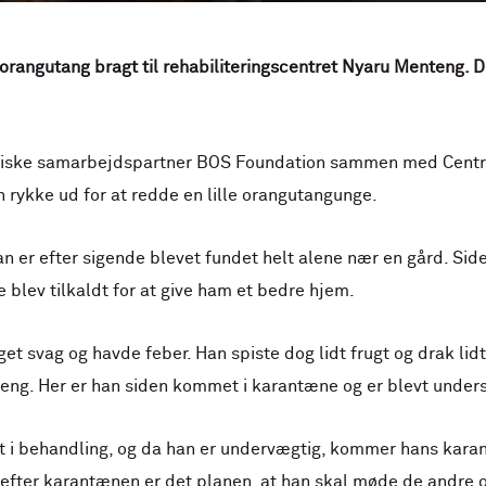
le orangutang bragt til rehabiliteringscentret Nyaru Menteng.
nesiske samarbejdspartner BOS Foundation sammen med Centr
rykke ud for at redde en lille orangutangunge.
an er efter sigende blevet fundet helt alene nær en gård. Sid
blev tilkaldt for at give ham et bedre hjem.
t svag og havde feber. Han spiste dog lidt frugt og drak lidt 
eng. Her er han siden kommet i karantæne og er blevt unders
at i behandling, og da han er undervægtig, kommer hans karan
 efter karantænen er det planen, at han skal møde de andre 