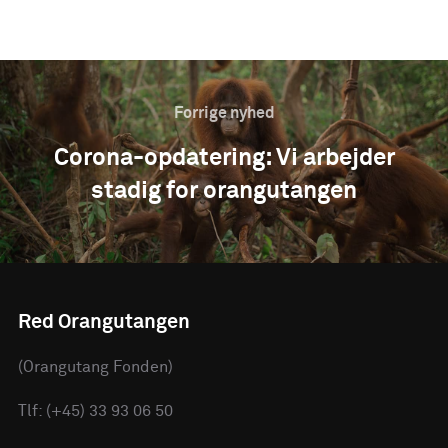
Forrige nyhed
Corona-opdatering: Vi arbejder
stadig for orangutangen
Red Orangutangen
(Orangutang Fonden)
Tlf: (+45) 33 93 06 50