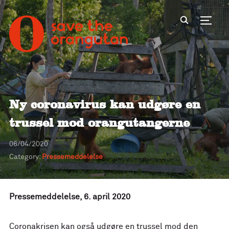
Toggl
Ny coronavirus kan udgøre en
trussel mod orangutangerne
06/04/2020
Category:
Pressemeddelelse
Pressemeddelelse, 6. april 2020
Coronakrisen kan også udgøre en trussel mod den