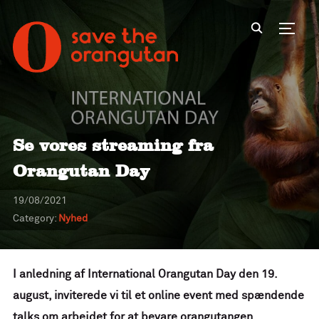
Toggl
Se vores streaming fra
Orangutan Day
19/08/2021
Category:
Nyhed
I anledning af International Orangutan Day den 19.
august, inviterede vi til et online event med spændende
talks om arbejdet for at bevare orangutangen.