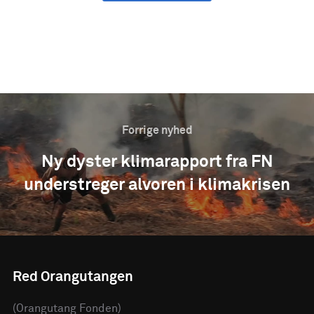
DEL PÅ LINKEDIN
Forrige nyhed
Ny dyster klimarapport fra FN
understreger alvoren i klimakrisen
Red Orangutangen
(Orangutang Fonden)