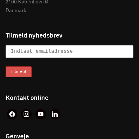
2100 København Ø
Danmark
Tilmeld nyhedsbrev
Kontakt online
facebook
instagram
youtube
linkedin
Genveje