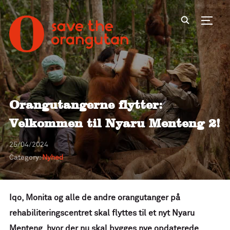
Toggl
Orangutangerne flytter:
Velkommen til Nyaru Menteng 2!
25/04/2024
Category:
Nyhed
Iqo, Monita og alle de andre orangutanger på
rehabiliteringscentret skal flyttes til et nyt Nyaru
Menteng, hvor der nu skal bygges nye opdaterede