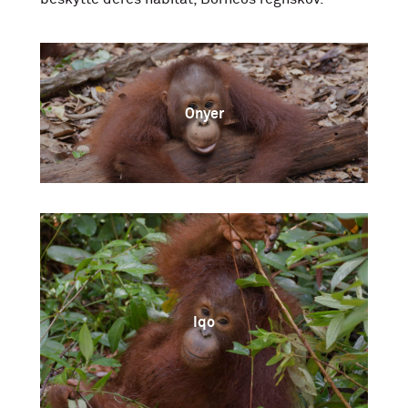
Onyer
Iqo