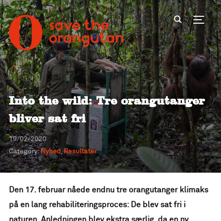
Toggl
Into the wild: Tre orangutanger
bliver sat fri
19/02/2020
Category:
Nyhed
,
Resultater
Den 17. februar nåede endnu tre orangutanger klimaks
på en lang rehabiliteringsproces: De blev sat fri i
naturen. Anledningen blev ekstra særlig, da en ny