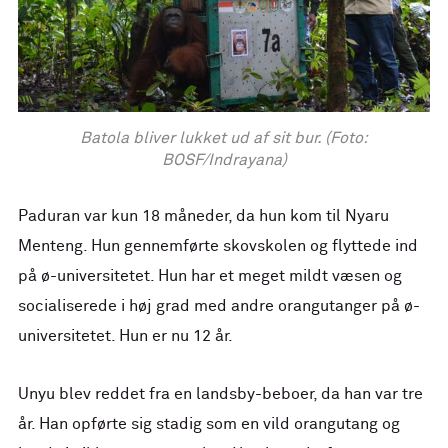
Batola bliver lukket ud af sit bur. (Foto:
BOSF/Indrayana)
Paduran var kun 18 måneder, da hun kom til Nyaru
Menteng. Hun gennemførte skovskolen og flyttede ind
på ø-universitetet. Hun har et meget mildt væsen og
socialiserede i høj grad med andre orangutanger på ø-
universitetet. Hun er nu 12 år.
Unyu blev reddet fra en landsby-beboer, da han var tre
år. Han opførte sig stadig som en vild orangutang og