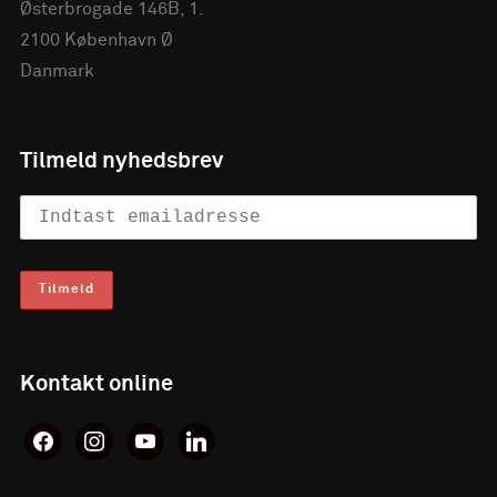
Østerbrogade 146B, 1.
2100 København Ø
Danmark
Tilmeld nyhedsbrev
Kontakt online
facebook
instagram
youtube
linkedin