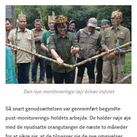
Den nye monitorerings-lejr bliver indviet
Så snart genudsættelsen var gennemført begyndte
post-monitorerings-holdets arbejde. De holder nøje øje
med de nyudsatte orangutanger de næste to måneder
for at sikre sig, at de tilpasser sig de nye omgivelser.