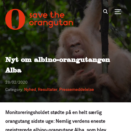
Toggl
Nyt om albino-orangutangen
Alba
28/02/2020
Category:
Nyhed
,
Resultater
,
Pressemeddelelse
Monitoreringsholdet stødte på en helt særlig
orangutang sidste uge: Nemlig verdens eneste
registrerede albino-orangutang Alba, som blev