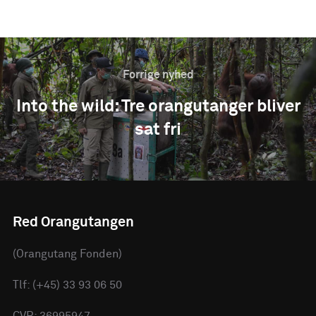
Forrige nyhed
Into the wild: Tre orangutanger bliver
sat fri
Red Orangutangen
(Orangutang Fonden)
Tlf: (+45) 33 93 06 50
CVR: 36995947