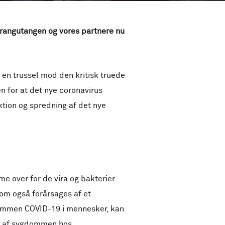
rangutangen og vores partnere nu
en trussel mod den kritisk truede
en for at det nye coronavirus
tion og spredning af det nye
e over for de vira og bakterier
om også forårsages af et
dommen COVID-19 i mennesker, kan
de af sygdommen hos