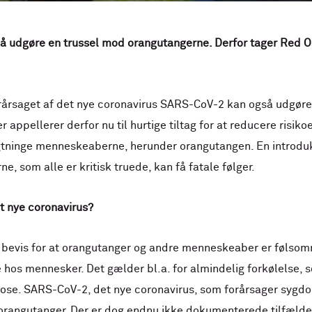
å udgøre en trussel mod orangutangerne. Derfor tager Red O
rsaget af det nye coronavirus SARS-CoV-2 kan også udgøre 
appellerer derfor nu til hurtige tiltag for at reducere risiko
gtninge menneskeaberne, herunder orangutangen. En introduk
 som alle er kritisk truede, kan få fatale følger.
t nye coronavirus?
 bevis for at orangutanger og andre menneskeaber er følsomm
os mennesker. Det gælder bl.a. for almindelig forkølelse, s
ulose. SARS-CoV-2, det nye coronavirus, som forårsager syg
r orangutanger. Der er dog endnu ikke dokumenterede tilfæl