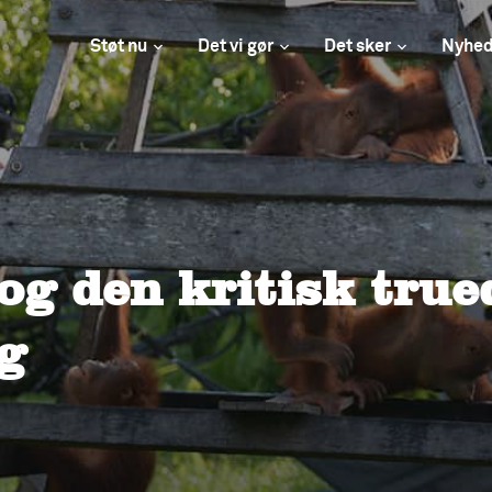
Støt nu
Det vi gør
Det sker
Nyhed
g den kritisk true
g