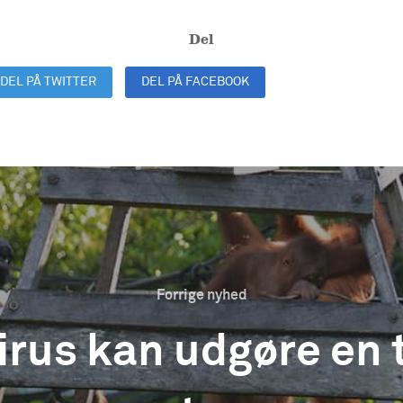
Del
DEL PÅ TWITTER
DEL PÅ FACEBOOK
DEL PÅ LINKEDIN
Forrige nyhed
irus kan udgøre en 