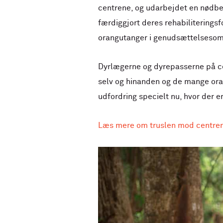
centrene, og udarbejdet en nødbe
færdiggjort deres rehabiliteringsfo
orangutanger i genudsættelseso
Dyrlægerne og dyrepasserne på ce
selv og hinanden og de mange oran
udfordring specielt nu, hvor der 
Læs mere om truslen mod centren