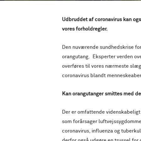
Udbruddet af coronavirus kan ogs
vores forholdregler.
Den nuværende sundhedskrise forå
orangutang. Eksperter verden over 
overføres til vores nærmeste slæ
coronavirus blandt menneskeaberne,
Kan orangutanger smittes med de
Der er omfattende videnskabeligt
som forårsager luftvejssygdomme h
coronavirus, influenza og tuberk
derfor også udgøre en trussel fo