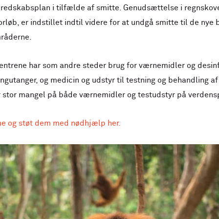
redskabsplan i tilfælde af smitte. Genudsættelse i regnskov
rløb, er indstillet indtil videre for at undgå smitte til de ny
mråderne.
ntrene har som andre steder brug for værnemidler og desinfe
gutanger, og medicin og udstyr til testning og behandling af
er stor mangel på både værnemidler og testudstyr på verdens
e og støt dem med nødhjælp her.