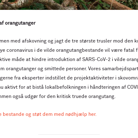
 af orangutanger
med afskovning og jagt de tre største trusler mod den kri
ye coronavirus i de vilde orangutangbestande vil være fatal f
tive måde at hindre introduktion af SARS-CoV-2 i vilde oran
lem orangutanger og smittede personer. Vores samarbejdspart
ne fra eksperter indstillet de projektaktiviteter i skovomr
nu aktivt for at bistå lokalbefolkningen i håndteringen af CO
mmen også udgør for den kritisk truede orangutang.
e bestande og støt dem med nødhjælp her.