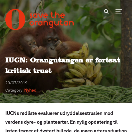
Toggl
IUCN: Orangutangen er fortsat
kritisk truet
29/07/2019
Category:
Nyhed
IUCNs rødliste evaluerer udryddelsestruslen mod
verdens dyre- og plantearter. En nylig opdatering til
listen tegner et dystert billede, da ingen arters situation