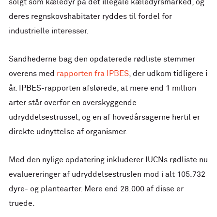
solgt som kæledyr på det illegale kæledyrsmarked, og
deres regnskovshabitater ryddes til fordel for
industrielle interesser.
Sandhederne bag den opdaterede rødliste stemmer
overens med
rapporten fra IPBES
, der udkom tidligere i
år. IPBES-rapporten afslørede, at mere end 1 million
arter står overfor en overskyggende
udryddelsestrussel, og en af hovedårsagerne hertil er
direkte udnyttelse af organismer.
Med den nylige opdatering inkluderer IUCNs rødliste nu
evaluereringer af udryddelsestruslen mod i alt 105.732
dyre- og plantearter. Mere end 28.000 af disse er
truede.