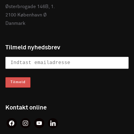
Østerbrogade 146B, 1.
2100 København Ø
Danmark
Tilmeld nyhedsbrev
Kontakt online
facebook
instagram
youtube
linkedin